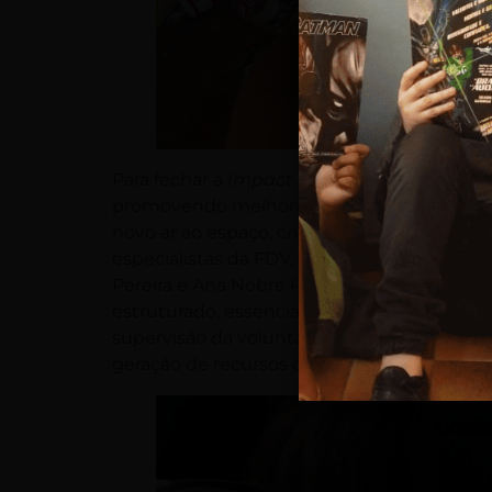
Para fechar a
Impact Week
, 42 colaborador
promovendo melhorias nas instalações da FD
novo ar ao espaço, criando um ambiente mai
especialistas da FDV, Alexandre
Pereira e Ana Nobre Pereira, assegurou qu
estruturado, essencial para seu desenvolv
supervisão da voluntária Alessandra Brito. 
geração de recursos que sustentam as ativ