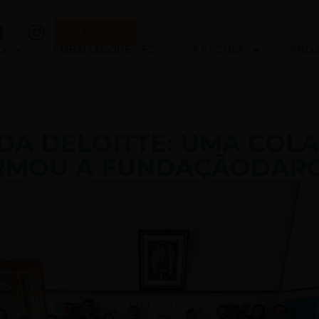
Doe
O
EMBAIXADORES FDV
A ESCOLA
PRO
DA DELOITTE: UMA CO
RMOU A FUNDAÇÃODARC