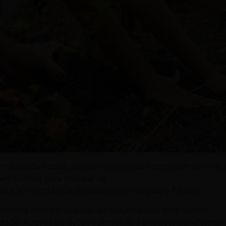
rutura da escola, outros voluntários interagiam com os 
am cruciais para motivar os
ias e a importância do planejamento para o futuro.
plifica como iniciativas de voluntariado corporativo
de. Através de ações concretas, é possível transformar