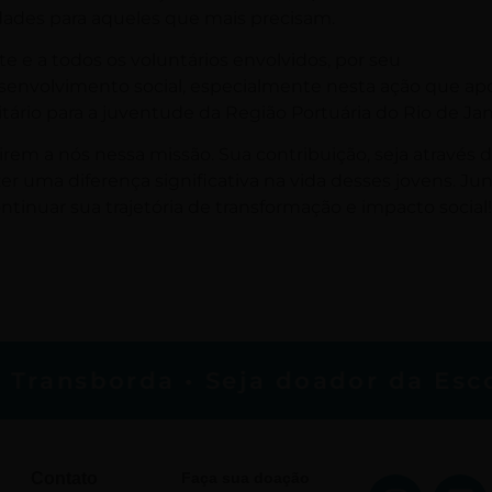
dades para aqueles que mais precisam.
e e a todos os voluntários envolvidos, por seu
nvolvimento social, especialmente nesta ação que apo
tário para a juventude da Região Portuária do Rio de Jan
em a nós nessa missão. Sua contribuição, seja através 
r uma diferença significativa na vida desses jovens. Ju
ntinuar sua trajetória de transformação e impacto social!
ransborda • Seja doador da Escol
Contato
Faça sua doação