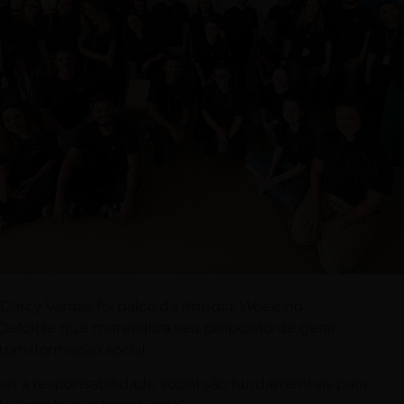
 Darcy Vargas foi palco da
Impact Week
no
eloitte que materializa seu propósito de gerar
ansformação social.
s à responsabilidade social são fundamentais para