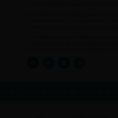
e criar um legado de esperança e oportuni
A Fundação Darcy Vargas agradece à Deloitt
comprometimento com a educação e o dese
construção de um futuro mais justo e iguali
Convidamos empresas e indivíduos a se unir
doações ou ações de voluntariado, pode faze
a nós e ajude a “escola que transborda” a co
da • Seja doador da Escola que T
Rua do Livramento,