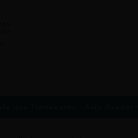
ia a
eiro.
de
nte-se
a que Transborda • Seja doador da